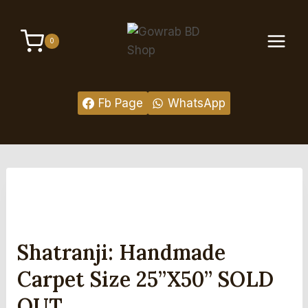
Skip
to
0
content
Fb Page
WhatsApp
Shatranji: Handmade
Carpet Size 25”x50” SOLD
OUT