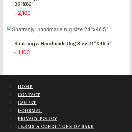
36”x62”
৳
2,100
Shatranjy: Handmade Rug Size 24″x46.5″
৳
1,100
HOME
CONTACT
CARPET
DOORMAT
PRIVACY POLICY
TERMS & CONDITIONS OF SALE